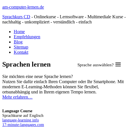
am-computer-lernen.de
Sprachkurs CD
- Onlinekurse - Lernsoftware - Multimediale Kurse -
nachhaltig - unkompliziert - verständlich - einfach
Home
Empfehlungen
Blog
Sitemap
Kontakt
≡
Sprachen lernen
Sprache auswählen?
Sie möchten eine neue Sprache lernen?
Nutzen Sie dafür einfach Ihren Computer oder Ihr Smartphone. Mit
modernen E-Learning-Methoden können Sie flexibel,
ortsunabhängig und in Ihrem eigenen Tempo lernen.
Mehr erfahren…
Language Course
Sprachkurse auf Englisch
language-learning.info
17-minute-languages.com