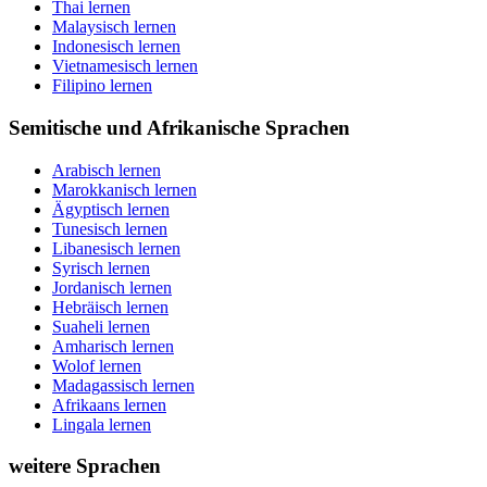
Thai lernen
Malaysisch lernen
Indonesisch lernen
Vietnamesisch lernen
Filipino lernen
Semitische und Afrikanische Sprachen
Arabisch lernen
Marokkanisch lernen
Ägyptisch lernen
Tunesisch lernen
Libanesisch lernen
Syrisch lernen
Jordanisch lernen
Hebräisch lernen
Suaheli lernen
Amharisch lernen
Wolof lernen
Madagassisch lernen
Afrikaans lernen
Lingala lernen
weitere Sprachen