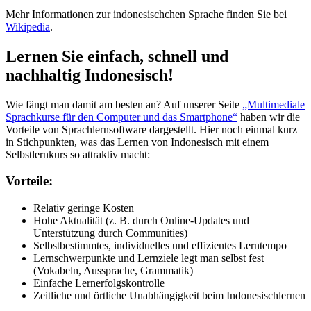
Mehr Informationen zur indonesischchen Sprache finden Sie bei
Wikipedia
.
Lernen Sie einfach, schnell und
nachhaltig Indonesisch!
Wie fängt man damit am besten an? Auf unserer Seite
„Multimediale
Sprachkurse für den Computer und das Smartphone“
haben wir die
Vorteile von Sprachlernsoftware dargestellt. Hier noch einmal kurz
in Stichpunkten, was das Lernen von Indonesisch mit einem
Selbstlernkurs so attraktiv macht:
Vorteile:
Relativ geringe Kosten
Hohe Aktualität (z. B. durch Online-Updates und
Unterstützung durch Communities)
Selbstbestimmtes, individuelles und effizientes Lerntempo
Lernschwerpunkte und Lernziele legt man selbst fest
(Vokabeln, Aussprache, Grammatik)
Einfache Lernerfolgskontrolle
Zeitliche und örtliche Unabhängigkeit beim Indonesischlernen