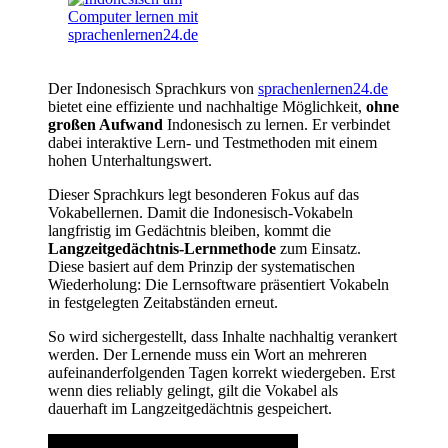
Der Indonesisch Sprachkurs von
sprachenlernen24.de
bietet eine effiziente und nachhaltige Möglichkeit,
ohne
großen Aufwand
Indonesisch zu lernen. Er verbindet
dabei interaktive Lern- und Testmethoden mit einem
hohen Unterhaltungswert.
Dieser Sprachkurs legt besonderen Fokus auf das
Vokabellernen. Damit die Indonesisch-Vokabeln
langfristig im Gedächtnis bleiben, kommt die
Langzeitgedächtnis-Lernmethode
zum Einsatz.
Diese basiert auf dem Prinzip der systematischen
Wiederholung: Die Lernsoftware präsentiert Vokabeln
in festgelegten Zeitabständen erneut.
So wird sichergestellt, dass Inhalte nachhaltig verankert
werden. Der Lernende muss ein Wort an mehreren
aufeinanderfolgenden Tagen korrekt wiedergeben. Erst
wenn dies reliably gelingt, gilt die Vokabel als
dauerhaft im Langzeitgedächtnis gespeichert.