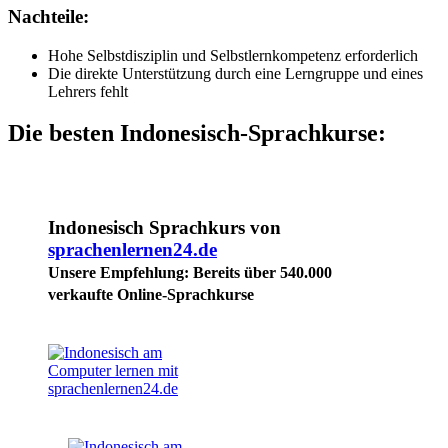
Nachteile:
Hohe Selbstdisziplin und Selbstlernkompetenz erforderlich
Die direkte Unterstützung durch eine Lerngruppe und eines
Lehrers fehlt
Die besten Indonesisch-Sprachkurse:
Indonesisch Sprachkurs von
sprachenlernen24.de
Unsere
Empfehlung:
Bereits über
540.000
verkaufte Online-Sprachkurse