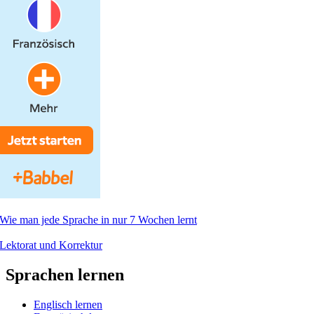
Sprachen lernen
Englisch lernen