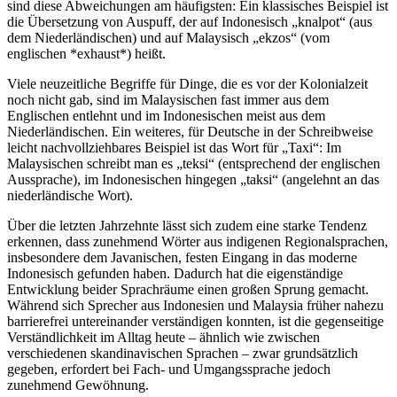
sind diese Abweichungen am häufigsten: Ein klassisches Beispiel ist
die Übersetzung von Auspuff, der auf Indonesisch „knalpot“ (aus
dem Niederländischen) und auf Malaysisch „ekzos“ (vom
englischen *exhaust*) heißt.
Viele neuzeitliche Begriffe für Dinge, die es vor der Kolonialzeit
noch nicht gab, sind im Malaysischen fast immer aus dem
Englischen entlehnt und im Indonesischen meist aus dem
Niederländischen. Ein weiteres, für Deutsche in der Schreibweise
leicht nachvollziehbares Beispiel ist das Wort für „Taxi“: Im
Malaysischen schreibt man es „teksi“ (entsprechend der englischen
Aussprache), im Indonesischen hingegen „taksi“ (angelehnt an das
niederländische Wort).
Über die letzten Jahrzehnte lässt sich zudem eine starke Tendenz
erkennen, dass zunehmend Wörter aus indigenen Regionalsprachen,
insbesondere dem Javanischen, festen Eingang in das moderne
Indonesisch gefunden haben. Dadurch hat die eigenständige
Entwicklung beider Sprachräume einen großen Sprung gemacht.
Während sich Sprecher aus Indonesien und Malaysia früher nahezu
barrierefrei untereinander verständigen konnten, ist die gegenseitige
Verständlichkeit im Alltag heute – ähnlich wie zwischen
verschiedenen skandinavischen Sprachen – zwar grundsätzlich
gegeben, erfordert bei Fach- und Umgangssprache jedoch
zunehmend Gewöhnung.