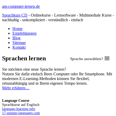
am-computer-lernen.de
Sprachkurs CD
- Onlinekurse - Lernsoftware - Multimediale Kurse -
nachhaltig - unkompliziert - verständlich - einfach
Home
Empfehlungen
Blog
Sitemap
Kontakt
≡
Sprachen lernen
Sprache auswählen?
Sie möchten eine neue Sprache lernen?
Nutzen Sie dafür einfach Ihren Computer oder Ihr Smartphone. Mit
modernen E-Learning-Methoden können Sie flexibel,
ortsunabhängig und in Ihrem eigenen Tempo lernen.
Mehr erfahren…
Language Course
Sprachkurse auf Englisch
language-learning.info
17-minute-languages.com