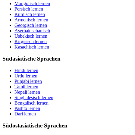
Mongolisch lernen
Persisch lernen
Kurdisch lernen
Armenisch lernen
Georgisch lernen
Aserbaidschanisch
Usbekisch lernen
Kirgisisch lernen
Kasachisch lernen
Südasiatische Sprachen
Hindi lernen
Urdu lernen
Punjabi lernen
Tamil lernen
Nepali lernen
Singhalesisch lernen
Bengalisch lernen
Pashto lernen
Dari lernen
Südostasiatische Sprachen