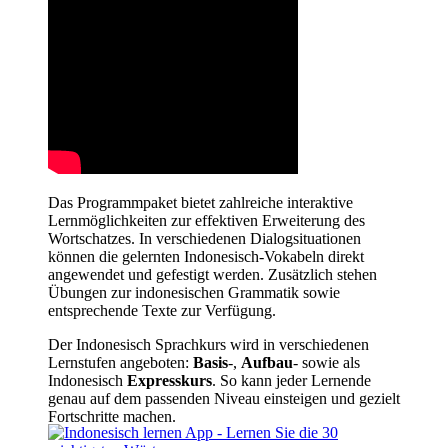
Das Programmpaket bietet zahlreiche interaktive
Lernmöglichkeiten zur effektiven Erweiterung des
Wortschatzes. In verschiedenen Dialogsituationen
können die gelernten Indonesisch-Vokabeln direkt
angewendet und gefestigt werden. Zusätzlich stehen
Übungen zur indonesischen Grammatik sowie
entsprechende Texte zur Verfügung.
Der Indonesisch Sprachkurs wird in verschiedenen
Lernstufen angeboten:
Basis
-,
Aufbau
- sowie als
Indonesisch
Expresskurs
. So kann jeder Lernende
genau auf dem passenden Niveau einsteigen und gezielt
Fortschritte machen.