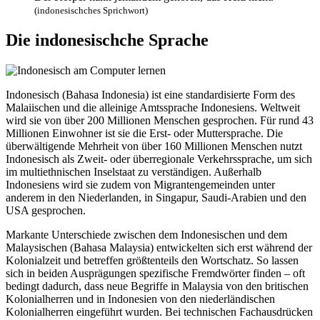
(indonesischches Sprichwort)
Die indonesischche Sprache
Indonesisch (Bahasa Indonesia) ist eine standardisierte Form des
Malaiischen und die alleinige Amtssprache Indonesiens. Weltweit
wird sie von über 200 Millionen Menschen gesprochen. Für rund 43
Millionen Einwohner ist sie die Erst- oder Muttersprache. Die
überwältigende Mehrheit von über 160 Millionen Menschen nutzt
Indonesisch als Zweit- oder überregionale Verkehrssprache, um sich
im multiethnischen Inselstaat zu verständigen. Außerhalb
Indonesiens wird sie zudem von Migrantengemeinden unter
anderem in den Niederlanden, in Singapur, Saudi-Arabien und den
USA gesprochen.
Markante Unterschiede zwischen dem Indonesischen und dem
Malaysischen (Bahasa Malaysia) entwickelten sich erst während der
Kolonialzeit und betreffen größtenteils den Wortschatz. So lassen
sich in beiden Ausprägungen spezifische Fremdwörter finden – oft
bedingt dadurch, dass neue Begriffe in Malaysia von den britischen
Kolonialherren und in Indonesien von den niederländischen
Kolonialherren eingeführt wurden. Bei technischen Fachausdrücken