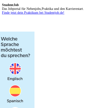
StudentJob
Das Jobportal für Nebenjobs,Praktika und den Karrierestart.
Finde jetzt dein Praktikum bei Studentjob.de!