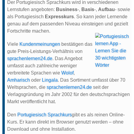
Der Portugiesisch Sprachkurs wird in verschiedenen
Lernstufen angeboten:
Business
-,
Basis
-,
Aufbau
- sowie
als Portugiesisch
Expresskurs
. So kann jeder Lernende
genau auf dem passenden Niveau einsteigen und gezielt
Fortschritte machen.
Viele
Kundenmeinungen
bestätigen das
gute Preis-Leistungs-Verhältnis von
sprachenlernen24.de
. Das Angebot
umfasst auch zahlreiche weniger
verbreitete Sprachen wie
Wolof
,
Amharisch
oder
Lingala
. Das Sortiment umfasst über 70
Weltsprachen, die
sprachenlernen24.de
seit der
Verlagsgründung im Jahr 2002 für den deutschsprachigen
Markt veröffentlicht hat.
Den
Portugiesisch Sprachkurs
gibt es als reinen Online-
Kurs. Er kann direkt im Browser genutzt werden – ohne
Download und ohne Installation.