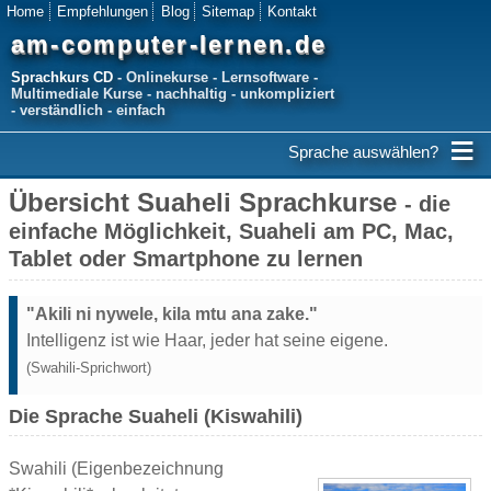
Home
Empfehlungen
Blog
Sitemap
Kontakt
am-computer-lernen.de
Sprachkurs CD
- Onlinekurse - Lernsoftware -
Multimediale Kurse - nachhaltig - unkompliziert
- verständlich - einfach
≡
Sprache auswählen?
Übersicht Suaheli Sprachkurse
- die
einfache Möglichkeit, Suaheli am PC, Mac,
Tablet oder Smartphone zu lernen
"Akili ni nywele, kila mtu ana zake."
Intelligenz ist wie Haar, jeder hat seine eigene.
(Swahili-Sprichwort)
Die Sprache Suaheli (Kiswahili)
Swahili (Eigenbezeichnung