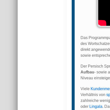
Das Programmpake
des Wortschatzes
direkt angewende
sowie entsprech
Der Persisch Sp
Aufbau
- sowie 
Niveau einsteige
Viele
Kundenme
Verhältnis von
s
zahlreiche wenig
oder
Lingala
. Da