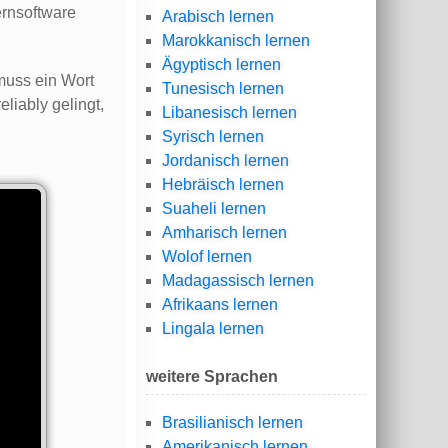
ernsoftware
Arabisch lernen
Marokkanisch lernen
Ägyptisch lernen
 muss ein Wort
Tunesisch lernen
liably gelingt,
Libanesisch lernen
Syrisch lernen
Jordanisch lernen
Hebräisch lernen
Suaheli lernen
Amharisch lernen
Wolof lernen
Madagassisch lernen
Afrikaans lernen
Lingala lernen
weitere Sprachen
Brasilianisch lernen
Amerikanisch lernen