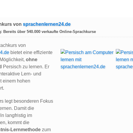
hkurs von
sprachenlernen24.de
:
Bereits über
540.000
verkaufte Online-Sprachkurse
rachkurs von
4.de
bietet eine effiziente
Möglichkeit,
ohne
d
Persisch zu lernen. Er
nteraktive Lern- und
t einem hohen
t.
rs legt besonderen Fokus
ernen. Damit die
n langfristig im
ben, kommt die
tnis-Lernmethode
zum