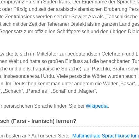
Kernprovinz Fārs im Süden Irans. Der Eigenname der Sprache la
 oder Pārsīg und seit der arabisch-islamischen Eroberung Pers
e Zentralasiens werden seit der Sowjet-Ära als „Tadschikische
at sich mit der Zeit der Teheraner Dialekt als im ganzen Land g
egensatz zum offiziellen Schriftpersisch und den übrigen Dial
ickelte sich im Mittelalter zur bedeutendsten Gelehrten- und L
chen Welt und hatte so großen Einfluss auf die benachbarten Tu
che und die tschagataische Sprache), auf Paschtu, Brahui sowi
, insbesondere auf Urdu. Viele persische Wörter wurden auch 
 Im Deutschen kennt man unter anderem die Wörter „Basar“, 
, „Schach“, „Paradies“, „Schal“ und „Magier“.
ur persischchen Sprache finden Sie bei
Wikipedia
.
ch (Farsi - Iranisch) lernen?
am besten an? Auf unserer Seite
„Multimediale Sprachkurse für