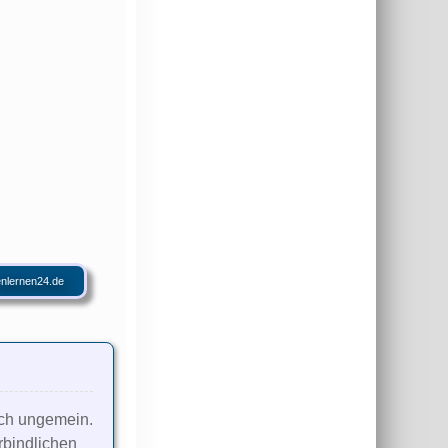
nlernen24.de
ich ungemein.
rbindlichen