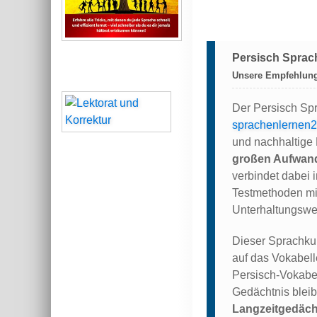
Persisch Sprac
Unsere
Empfehlung
Der Persisch Sp
sprachenlernen2
und nachhaltige 
großen Aufwan
verbindet dabei i
Testmethoden mi
Unterhaltungswer
Dieser Sprachku
auf das Vokabell
Persisch-Vokabel
Gedächtnis blei
Langzeitgedäch