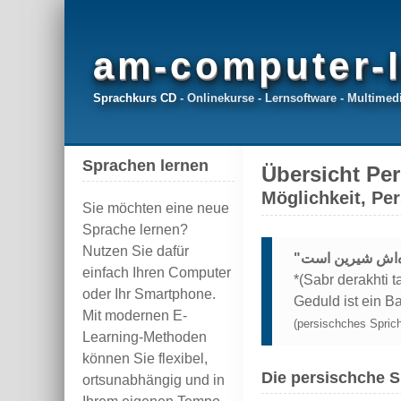
am-computer-l
Sprachkurs CD
- Onlinekurse - Lernsoftware - Multimedi
Sprachen lernen
Übersicht Per
Möglichkeit, Pe
Sie möchten eine neue
Sprache lernen?
Nutzen Sie dafür
einfach Ihren Computer
*(Sabr derakhti t
oder Ihr Smartphone.
Geduld ist ein B
Mit modernen E-
(persischches Sprich
Learning-Methoden
können Sie flexibel,
Die persischche 
ortsunabhängig und in