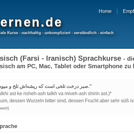
Home
Empf
ernen.de
ale Kurse - nachhaltig - unkompliziert - verständlich - einfach
sisch (Farsi - Iranisch) Sprachkurse
- d
rsisch am PC, Mac, Tablet oder Smartphone zu 
"صبر درخت تلخی است که ریشه‌اش تلخ و میوه‌اش شیرین است."
alkhi ast ke risheh-ash talkh va miveh-ash shirin ast.)*
aum, dessen Wurzeln bitter sind, dessen Frucht aber sehr süß ist
wort)
Sprache