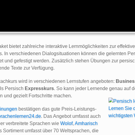
t bietet zahlreiche interaktive Lernmöglichkeiten zur effektiv
. In verschiedenen Dialogsituationen können die gelernten Pe
t und gefestigt werden. Zusätzlich stehen Übungen zur persi
ende Texte zur Verfügung.
rachkurs wird in verschiedenen Lernstufen angeboten:
Busines
als Persisch
Expresskurs
. So kann jeder Lernende genau auf
n und gezielt Fortschritte machen.
inungen
bestätigen das gute Preis-Leistungs-
prachenlernen24.de
. Das Angebot umfasst auch
er verbreitete Sprachen wie
Wolof
,
Amharisch
s Sortiment umfasst über 70 Weltsprachen, die