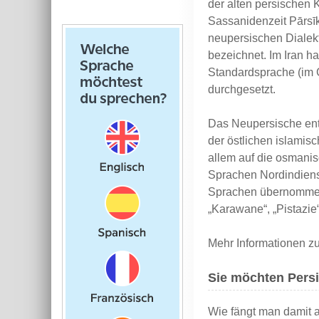
der alten persischen 
Sassanidenzeit Pārsīk
neupersischen Dialekt
bezeichnet. Im Iran h
Standardsprache (im G
durchgesetzt.
Das Neupersische entw
der östlichen islamis
allem auf die osmanis
Sprachen Nordindiens
Sprachen übernommen.
„Karawane“, „Pistazie“
Mehr Informationen z
Sie möchten Persis
Wie fängt man damit 