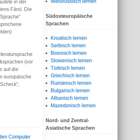
Weißrussisch lernen
utete in der
iens Fārsī. Die
Südosteuropäische
 Sprache“
Sprachen
esprochene
ekten)
Kroatisch lernen
Serbisch lernen
Bosnisch lernen
iteratursprache
Slowenisch lernen
rksprachen (vor
Türkisch lernen
e auf die
Griechisch lernen
in europäische
Rumänisch lernen
„Scheck“,
Bulgarisch lernen
Albanisch lernen
Mazedonisch lernen
Nord- und Zentral-
Asiatische Sprachen
 den Computer