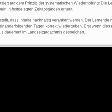
asiert auf dem Prinzip der systematischen Wiederholung: Die L
beln in festgelegten Zeitabständen erneut.
stellt, dass Inhalte nachhaltig verankert werden. Der Lernende
inanderfolgenden Tagen korrekt wiedergeben. Erst wenn dies re
 als dauerhaft im Langzeitgedächtnis gespeichert.