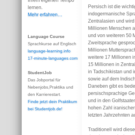
Ihrem eigenen Tempo
Persisch ist die wichti
lernen.
indogermanische Spra
Mehr erfahren…
Zentralasien und wir
Millionen Menschen a
und von weiteren 50 M
Language Course
Zweitsprache gespro
Sprachkurse auf Englisch
Millionen Muttersprach
language-learning.info
weitere 17 Millionen 
17-minute-languages.com
15 Millionen in Zentra
in Tadschikistan und 
StudentJob
sowie auf dem Indisc
Das Jobportal für
Daneben gibt es bed
Nebenjobs,Praktika und
persischsprachige Ge
den Karrierestart.
und in den Golfstaate
Finde jetzt dein Praktikum
hohen Zahl iranische
bei Studentjob.de!
letzten Jahrzehnten 
Traditionell wird die