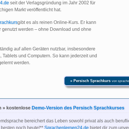
4.de
seit der Verlagsgründung im Jahr 2002 für
higen Markt veröffentlicht hat.
rachkurs
gibt es als reinen Online-Kurs. Er kann
er genutzt werden – ohne Download und ohne
ständig auf allen Geräten nutzbar, insbesondere
 Tablets und Computern. So kann jederzeit und
elernt werden.
» Persisch Sprachkurs
von sprache
en » kostenlose
Demo-Version des Persisch Sprachkurses
mdsprache bereichert das Leben sowohl privat als auch berufl
 besten noch heute!**
Sprachenlernen24.de
bietet dir zum unve