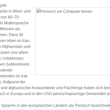
gste
che in West- und
d von 60–70
ls Muttersprache
illionen als
chen. Etwa 39
ler leben im Iran,
in Afghanistan und
lasien (vor allem
in Usbekistan)
hen Subkontinent.
eutende
meinden im Irak
n. Aufgrund der
r und afghanischer Auswanderer und Flüchtlinge haben sich be
auch in Europa und in den USA persischsprachige Gemeinden en
se Sprache in den europäischen Ländern als Persisch bezeichne